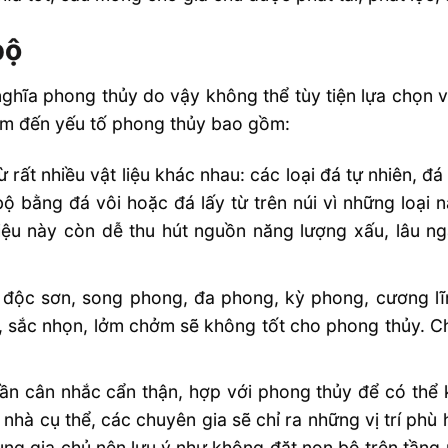
bộ
nghĩa phong thủy do vậy không thể tùy tiện lựa chọn 
ạm đến yếu tố phong thủy bao gồm:
 rất nhiều vật liệu khác nhau: các loại đá tự nhiên, đ
 bằng đá vôi hoặc đá lấy từ trên núi vì những loại n
liệu này còn dễ thu hút nguồn năng lượng xấu, lâu 
: độc sơn, song phong, đa phong, kỳ phong, cương l
ái, sắc nhọn, lởm chởm sẽ không tốt cho phong thủy. 
 cần cân nhắc cẩn thận, hợp với phong thủy để có thể k
i nhà cụ thể, các chuyên gia sẽ chỉ ra những vị trí ph
ung gia chủ nên lưu ý như không đặt non bộ trên tầng