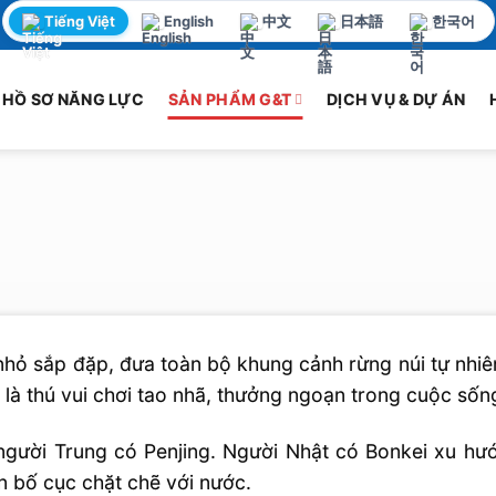
Tiếng Việt
English
中文
日本語
한국어
HỒ SƠ NĂNG LỰC
SẢN PHẨM G&T
DỊCH VỤ & DỰ ÁN
nhỏ sắp đặp, đưa toàn bộ khung cảnh rừng núi tự nhi
Đây là thú vui chơi tao nhã, thưởng ngoạn trong cuộc sốn
gười Trung có Penjing. Người Nhật có Bonkei xu hư
n bố cục chặt chẽ với nước.