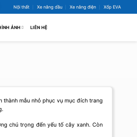
Nội thất
Xe nâng dầu
Xe nâng điện
Xốp EVA
HÌNH ẢNH
LIÊN HỆ
ên thành mẫu nhỏ phục vụ mục đích trang
g.
ớng chú trọng đến yếu tố cây xanh. Còn