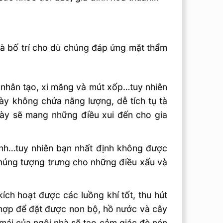
và bố trí cho dù chúng đáp ứng mặt thẩm
á nhân tạo, xi măng và mút xốp…tuy nhiên
ày không chứa năng lượng, dễ tích tụ tà
ngày sẽ mang những điều xui đến cho gia
ĩnh…tuy nhiên bạn nhất định không được
Chúng tượng trưng cho những điều xấu và
ích hoạt được các luồng khí tốt, thu hút
ù hợp để đặt được non bộ, hồ nước và cây
 mái của ngôi nhà sẽ tạo cảm giác đè nén