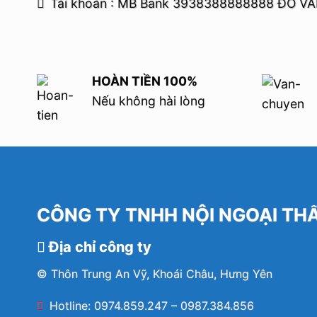
Tài khoản : MB Bank 3938388888888 ĐỖ V
HOÀN TIỀN 100%
Nếu không hài lòng
CÔNG TY TNHH NỘI NGOẠI TH
Địa chỉ công ty
© Thôn Trung An Vỹ, Khoái Châu, Hưng Yên
Hotline: 0974.859.247 – 0987.384.856