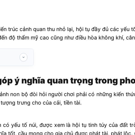
kiến trúc cảnh quan thu nhỏ lại, hội tụ đầy đủ các yếu
m đến độ thẩm mỹ cao cũng như điều hòa không khí, c
 trọng trong
óp ý nghĩa quan trọng trong ph
cảnh non bộ đòi hỏi người chơi phải có những kiến th
tượng trưng cho của cải, tiền tài.
 có yếu tố núi, được xem là hội tụ tinh túy của đất 
a tốt, cầu mong cho gia chủ được phát tài, phát lộc,