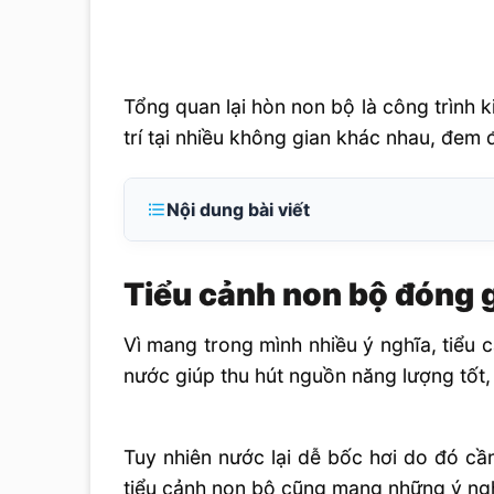
Tổng quan lại hòn non bộ là công trình 
trí tại nhiều không gian khác nhau, đe
Nội dung bài viết
Tiểu cảnh non bộ đóng góp ý nghĩa quan
phong thuỷ ngôi nhà
Tiểu cảnh non bộ đóng g
Vị trí đặt tiểu cảnh non bộ
Vì mang trong mình nhiều ý nghĩa, tiểu 
nước giúp thu hút nguồn năng lượng tốt, 
Tuy nhiên nước lại dễ bốc hơi do đó cần
tiểu cảnh non bộ cũng mang những ý nghĩ