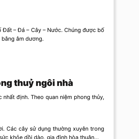
 tố Đất – Đá – Cây – Nước. Chúng được bố
ân bằng âm dương.
ong thuỷ ngôi nhà
ức nhất định. Theo quan niệm phong thủy,
trời. Các cây sử dụng thường xuyên trong
 sức khỏe dồi dào, gia đình hòa thuân…