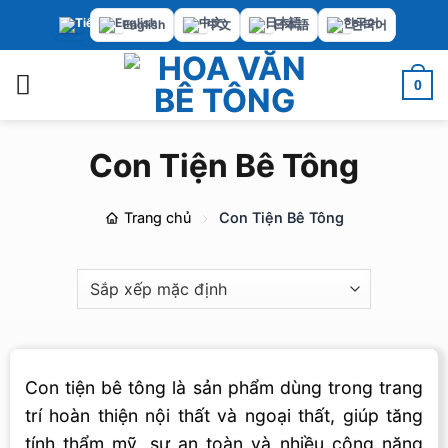
Bỏ
English
中文
日本語
한국어
qua
nội
0
dung
Con Tiện Bê Tông
Trang chủ
Con Tiện Bê Tông
Con tiện bê tông là sản phẩm dùng trong trang
trí hoàn thiện nội thất và ngoại thất, giúp tăng
tính thẩm mỹ, sự an toàn và nhiều công năng