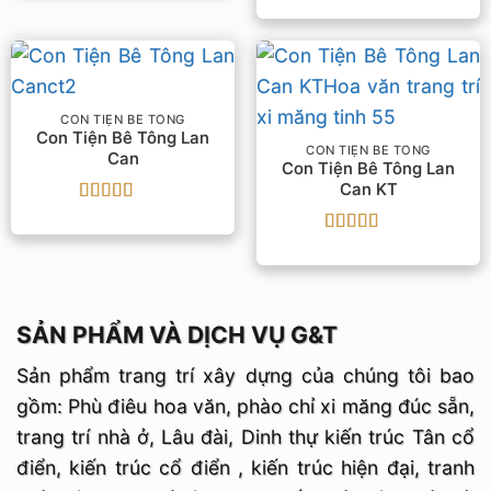
Được xếp
hạng
5
5 sao
CON TIỆN BÊ TÔNG
Con Tiện Bê Tông Lan
CON TIỆN BÊ TÔNG
Can
Con Tiện Bê Tông Lan
Can KT
Được xếp
hạng
5
5 sao
Được xếp
hạng
5
5 sao
SẢN PHẨM VÀ DỊCH VỤ G&T
Sản phẩm trang trí xây dựng của chúng tôi bao
gồm: Phù điêu hoa văn, phào chỉ xi măng đúc sẵn,
trang trí nhà ở, Lâu đài, Dinh thự kiến trúc Tân cổ
điển, kiến trúc cổ điển , kiến trúc hiện đại, tranh