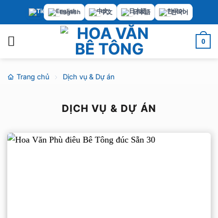
Bỏ
English
中文
日本語
한국어
qua
nội
0
dung
Trang chủ
Dịch vụ & Dự án
DỊCH VỤ & DỰ ÁN