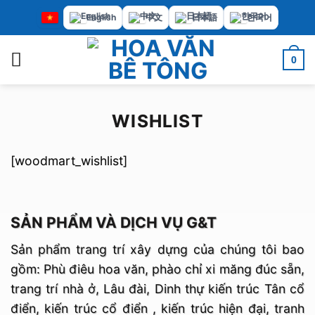
Bỏ
English
中文
日本語
한국어
qua
nội
0
dung
WISHLIST
[woodmart_wishlist]
SẢN PHẨM VÀ DỊCH VỤ G&T
Sản phẩm trang trí xây dựng của chúng tôi bao
gồm: Phù điêu hoa văn, phào chỉ xi măng đúc sẵn,
trang trí nhà ở, Lâu đài, Dinh thự kiến trúc Tân cổ
điển, kiến trúc cổ điển , kiến trúc hiện đại, tranh