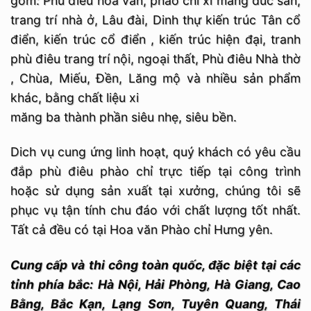
gồm: Phù điêu hoa văn, phào chỉ xi măng đúc sẵn,
trang trí nhà ở, Lâu đài, Dinh thự kiến trúc Tân cổ
điển, kiến trúc cổ điển , kiến trúc hiện đại, tranh
phù điêu trang trí nội, ngoại thất, Phù điêu Nhà thờ
, Chùa, Miếu, Đền, Lăng mộ và nhiều sản phẩm
khác, bằng chất liệu xi
măng ba thành phần siêu nhẹ, siêu bền.
Dich vụ cung ứng linh hoạt, quý khách có yêu cầu
đắp phù điêu phào chỉ trực tiếp tại công trình
hoặc sử dụng sản xuất tại xưởng, chúng tôi sẽ
phục vụ tận tính chu đáo với chất lượng tốt nhất.
Tất cả đều có tại Hoa văn Phào chỉ Hưng yên.
Cung cấp và thi công toàn quốc, đặc biệt tại các
tỉnh phía bắc: Hà Nội, Hải Phòng, Hà Giang, Cao
Bằng, Bắc Kạn, Lạng Sơn, Tuyên Quang, Thái