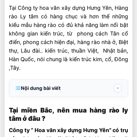
Tại Công ty hoa văn xây dựng Hưng Yên, Hàng
rào Ly tâm có hàng chục và hơn thế những
kiểu mẫu hàng rào có đủ khả năng làm nổi bật
không gian kiến trúc, từ phong cách Tân cổ
điển, phong cách hiện đại, hàng rào nhà ở, Biệt
thự, Lâu đài.. kiến trúc, thuần Việt, Nhật bản,
Hàn Quốc, nói chung là kiến trúc kim, cổ, Đông
,Tây.
Nội dung bài viết
Tại miền Bắc, nên mua hàng rào ly tâm ở
đâu ?
Tại miền Bắc, nên mua hàng rào ly
tâm ở đâu ?
Hàng rào ly tâm đúc sẵn, những điểm vượt
trội
Công ty “ Hoa văn xây dựng Hưng Yên” có trụ