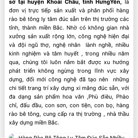
sở tại huyện Khoái Châu, tỉnh Hưng
Yên,
là
Hàng rào ly tâm đúc sẵn, điểm khác biệt
đơn vị trực tiếp sản xuất và phân phối hàng
Những kiểu mẫu hàng rào ly tâm đẹp nhất
rào bê tông ly tâm đúc sẵn trên thị trường các
hiện nay.
tỉnh, thành miền Bắc. Nhờ có không gian nhà
1.Hàng rào trúc sen
xưởng sản xuất rộng lớn, công nghệ hiện đại
2.Hàng rào Vệ binh
và đội ngũ thợ, nghệ nhân lành nghề, nhiều
kinh nghiệm và tâm huyết , trong nhiều năm
3.Hàng rào trụ tháp
qua, chúng tôi luôn nắm bắt được xu hướng
4.Hàng rào Công tước
phát triển không ngừng trong lĩnh vực xây
5.Hàng rào lục giác
dựng, đổi mới công nghệ đã tạo nên những
5.Hàng rào Vệ Sĩ
chi tiết trang trí xây dựng xi măng đúc sẵn, với
đa dạng sản phẩm hoa văn ,Phù điêu, Phào
5.Hàng rào Thiên ý
chỉ, đấu đầu, con sơn, con tiện, con bọ, hàng
5.Hàng rào lá gió
rào bê tông, cung cấp ra thị trường , nhà thầu
Bài Viết Liên Quan
xây dựng miền Bắc.
Hoa Văn Phù Điêu Bê Tông, Xi Măng Đúc
Sẵn 2026