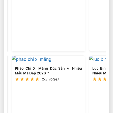
Hoa
Văn
Phù
(17
votes)
Điêu
Bê
Tông,
Xi
Măng
Đúc
Sẵn
2026
Phào Chỉ Xi Măng Đúc Sẵn ⭐️ Nhiều
Lục Bình B
Mẫu Mã Đẹp 2026 ™
Nhiều Mẫu 
(53 votes)