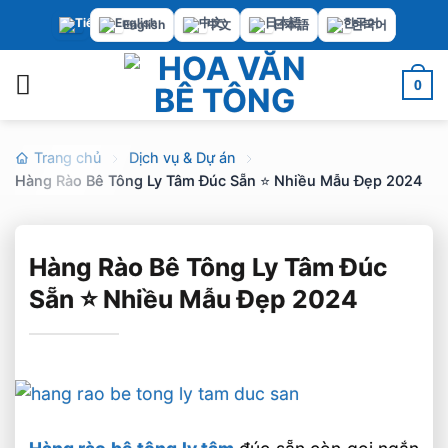
Bỏ
English
中文
日本語
한국어
qua
nội
0
dung
Trang chủ
Dịch vụ & Dự án
Hàng Rào Bê Tông Ly Tâm Đúc Sẵn ⭐️ Nhiều Mẫu Đẹp 2024
Hàng Rào Bê Tông Ly Tâm Đúc
Sẵn ⭐️ Nhiều Mẫu Đẹp 2024