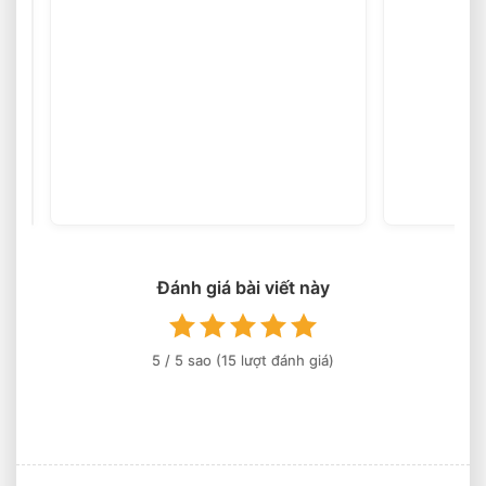
Chòi
Sân
Vườn
(16
votes)
Xi
Măng
Đúc
Sẵn
Cổ
Đánh giá bài viết này
Điển
Và
Đẳng
5
/ 5 sao (
15
lượt đánh giá)
Cấp