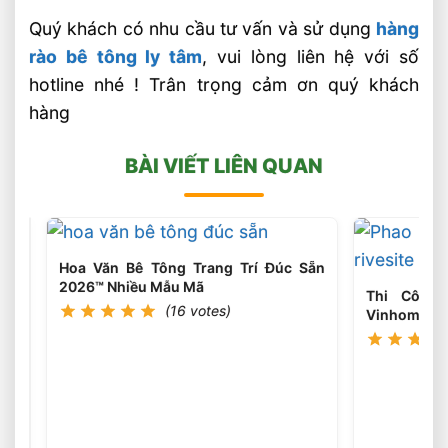
Quý khách có nhu cầu tư vấn và sử dụng
hàng
rào bê tông ly tâm
, vui lòng liên hệ với số
hotline nhé ! Trân trọng cảm ơn quý khách
hàng
BÀI VIẾT LIÊN QUAN
Hoa Văn Bê Tông Trang Trí Đúc Sẵn
2026™ Nhiều Mẫu Mã
Thi Công
(16 votes)
Vinhomes r
Và Anh Đào