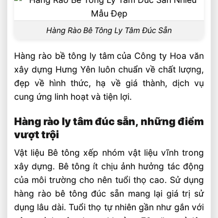
Chòi Sân Vườn Xi Măng Đúc Sẵn Cổ Điển
Và Đẳng Cấp
Hàng Rào Bê Tông Ly Tâm Đúc Sẵn
Hoa Văn Bê Tông Trang Trí Đúc Sẵn
2026™ Nhiều Mẫu Mã
Hàng rào bề tông ly tâm của Công ty Hoa văn
Phào Chỉ Xi Măng Đúc Sẵn ⭐️ Nhiều Mẫu
xây dựng Hưng Yên luôn chuẩn về chất lượng,
Mã Đẹp 2026 ™
đẹp về hình thức, hạ về giá thành, dịch vụ
Thi Công Phào Chỉ Xi Măng Tại Vinhomes
cung ứng linh hoạt và tiện lợi.
riverside Phong lan 03-10 Và Anh Đào
266
Hàng rào ly tâm đúc sẵn, những điểm
Lục Bình Bê Tông Đúc Sẵn Ly Tâm ⭐️
vượt trội
Nhiều Mẫu Mã
Vật liệu Bê tông xếp nhóm vật liệu vĩnh trong
Thi Công Phào Chỉ Xi Măng, Hoa Văn Bê
xây dựng. Bê tông ít chịu ảnh hưởng tác động
Tông ⭐️ Tại Ciputra
của môi trường cho nên tuổi thọ cao. Sử dụng
Thi Công Phào Chỉ Xi Măng, Hoa Văn Bê
hàng rào bê tông đúc sẵn mang lại giá trị sử
Tông ⭐️ Tại Vinhomes
dụng lâu dài. Tuổi thọ tự nhiên gần như gắn với