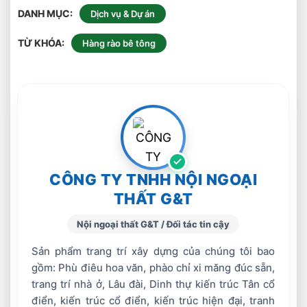
DANH MỤC
Dịch vụ & Dự án
TỪ KHÓA
Hàng rào bê tông
CÔNG TY TNHH NỘI NGOẠI
THẤT G&T
Nội ngoại thất G&T / Đối tác tin cậy
Sản phẩm trang trí xây dựng của chúng tôi bao
gồm: Phù điêu hoa văn, phào chỉ xi măng đúc sẵn,
trang trí nhà ở, Lâu đài, Dinh thự kiến trúc Tân cổ
điển, kiến trúc cổ điển, kiến trúc hiện đại, tranh