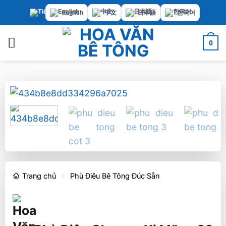
Bỏ
English
中文
日本語
한국어
qua
nội
0
dung
Trang chủ
Phù Điêu Bê Tông Đúc Sẵn