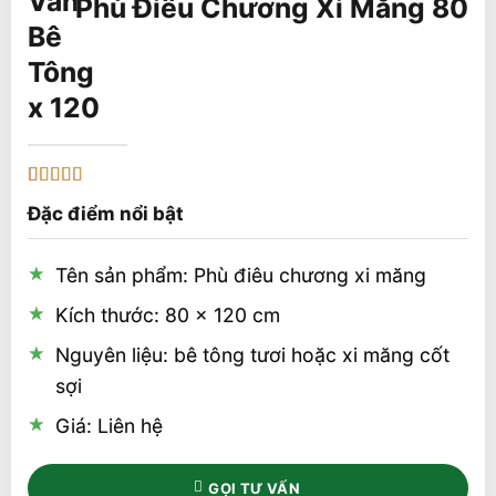
Phù Điêu Chương Xi Măng 80
x 120
5
1
trên 5 dựa
Đặc điểm nổi bật
trên
đánh
giá
Tên sản phẩm: Phù điêu chương xi măng
Kích thước: 80 x 120 cm
Nguyên liệu: bê tông tươi hoặc xi măng cốt
sợi
Giá: Liên hệ
GỌI TƯ VẤN