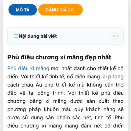
MÔ TẢ
ĐÁNH GIÁ (1)
Nội dung bài viết
Phù điêu chương xi măng đẹp nhất
Phù điêu chương xi măng đẹp nhất
1. Chất Liệu Bền Bỉ
Phù điêu xi măng
mới nhất dành cho thiết kế cổ
2. Kích Thước Lý Tưởng
điển. Với thiết kế tinh tế, cổ điển mang lại phong
3. Tính Thẩm Mỹ Cao
cách châu Âu cho thiết kế mà không cần thợ
Quy Trình Sản Xuất
đắp vẽ tại công trình. Với thiết kế phù điêu
chương bằng xi măng được sản xuất theo
Ứng Dụng của Phù Điêu Xi Măng 80 x 120
phương pháp khuôn mẫu quý khách hàng sẽ
1. Trang Trí Nội Thất
được sử dụng sản phẩm sắc nét, tinh tế. Phù
2. Trang Trí Ngoại Thất
điêu chương xi măng mang đậm nét cổ điển