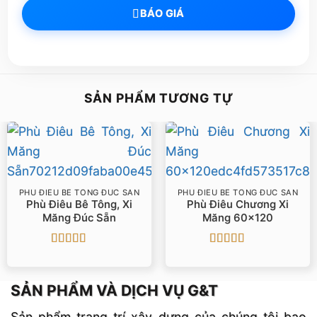
BÁO GIÁ
SẢN PHẨM TƯƠNG TỰ
PHÙ ĐIÊU BÊ TÔNG ĐÚC SẴN
PHÙ ĐIÊU BÊ TÔNG ĐÚC SẴN
Phù Điêu Bê Tông, Xi
Phù Điêu Chương Xi
Măng Đúc Sẵn
Măng 60×120
Được xếp
Được xếp
hạng
5
5 sao
hạng
5
5 sao
SẢN PHẨM VÀ DỊCH VỤ G&T
Sản phẩm trang trí xây dựng của chúng tôi bao