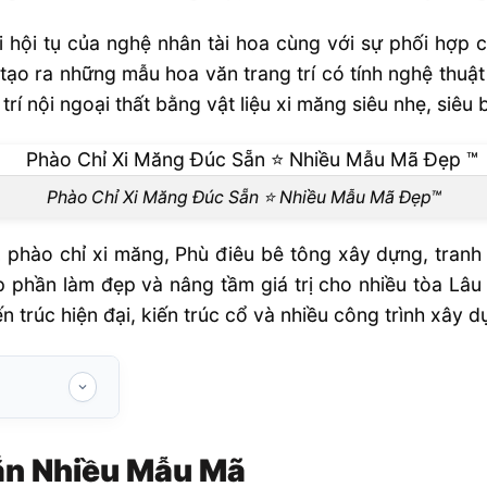
ơi hội tụ của nghệ nhân tài hoa cùng với sự phối hợp
ạo ra những mẫu hoa văn trang trí có tính nghệ thuậ
trí nội ngoại thất bằng vật liệu xi măng siêu nhẹ, siêu 
Phào Chỉ Xi Măng Đúc Sẵn ⭐️ Nhiều Mẫu Mã Đẹp™
phào chỉ xi măng, Phù điêu bê tông xây dựng, tranh Ph
p phần làm đẹp và nâng tầm giá trị cho nhiều tòa Lâu
n trúc hiện đại, kiến trúc cổ và nhiều công trình xây 
 Mã
ẵn Nhiều Mẫu Mã