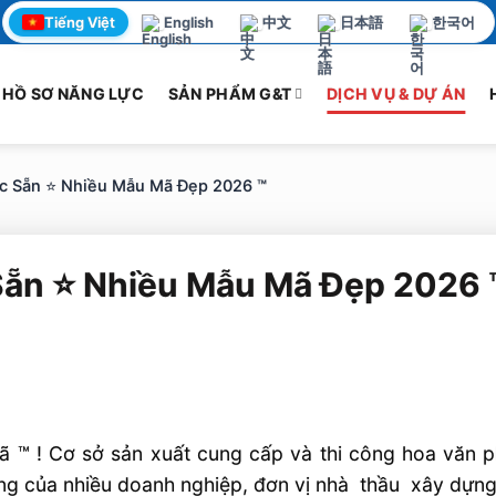
Tiếng Việt
English
中文
日本語
한국어
HỒ SƠ NĂNG LỰC
SẢN PHẨM G&T
DỊCH VỤ & DỰ ÁN
c Sẵn ⭐️ Nhiều Mẫu Mã Đẹp 2026 ™
Sẵn ⭐️ Nhiều Mẫu Mã Đẹp 2026 
 ! Cơ sở sản xuất cung cấp và thi công hoa văn phà
ng của nhiều doanh nghiệp, đơn vị nhà thầu xây dựng 