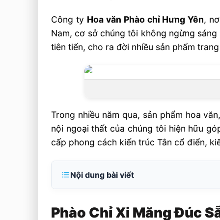
Công ty
Hoa văn Phào chỉ Hưng Yên
, n
Nam, cơ sở chúng tôi không ngừng sáng t
tiên tiến, cho ra đời nhiều sản phẩm trang 
Trong nhiều năm qua, sản phẩm hoa văn, 
nội ngoại thất của chúng tôi hiện hữu gó
cấp phong cách kiến trúc Tân cổ điển, kiế
Nội dung bài viết
Phào Chỉ Xi Măng Đúc Sẵn Nhiều Mẫu
Phào Chỉ Xi Măng Đúc S
Vài nét khái quát về Phào chỉ