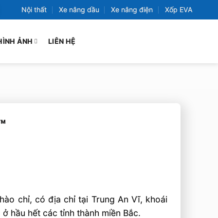
Nội thất
Xe nâng dầu
Xe nâng điện
Xốp EVA
HÌNH ẢNH
LIÊN HỆ
™
o chỉ, có địa chỉ tại Trung An Vĩ, khoái
ở hầu hết các tỉnh thành miền Bắc.