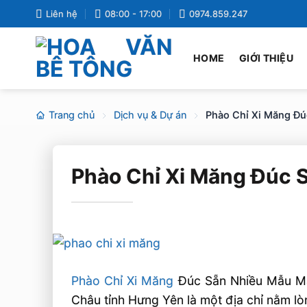
Bỏ
Liên hệ
08:00 - 17:00
0974.859.247
qua
nội
HOME
GIỚI THIỆU
dung
Trang chủ
Dịch vụ & Dự án
Phào Chỉ Xi Măng Đú
Phào Chỉ Xi Măng Đúc 
Phào Chỉ Xi Măng
Đúc Sẵn Nhiều Mẫu Mã ™
Châu tỉnh Hưng Yên là một địa chỉ nằm lò