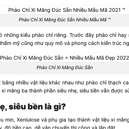
Phào Chỉ Xi Măng Đúc Sẵn Nhiều Mẫu Mã ™
i có những kiểu phào chỉ riêng. Trước đây phào chỉ hay
 thẩm mỹ cũng như quy mô và phong cách kiến trúc ng
Phào Chỉ Xi Măng Đúc Sẵn
 bằng nhiều vật liệu khác nhau như phào chỉ thạch cao
 xi măng ba thành phần siêu nhẹ, siêu bền vẫn được s
ẹ, siêu bền là gì?
u min, Xenlulose và phụ gia tạo thành vật liệu xi măn
, độ bền cao, dễ vận chuyển thi công và lắp đặt.