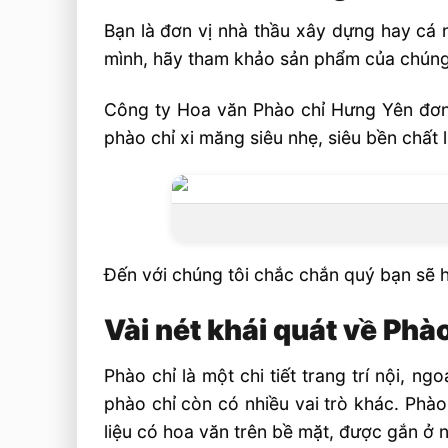
Phào chỉ xi măng siêu nhẹ, siêu bền là 
Bạn là đơn vị nhà thầu xây dựng hay cá 
Phào chỉ xi măng đắp trực tiếp
mình, hãy tham khảo sản phẩm của chúng
Phào chỉ xi măng siêu nhẹ đúc sẵn
Công ty Hoa văn Phào chỉ Hưng Yên đơn v
Có mấy loại phào chỉ xi măng ?
phào chỉ xi măng siêu nhẹ, siêu bền chất 
1. Phào xi măng trần nhà
2. Phào xi măng cổ trần
3. Phào chỉ góc
4. Phào chỉ lưng tường
Đến với chúng tôi chắc chắn quý bạn sẽ hà
5. Phào chân tường
Vài nét khái quát về Phà
Ưu điểm phào chỉ xi măng siêu bền, siê
Phào chỉ là một chi tiết trang trí nội, n
Sản phẩm của Công ty Hoa văn Phào c
phào chỉ còn có nhiều vai trò khác. Phà
Xem thêm bài viết
liệu có hoa văn trên bề mặt, được gắn ở n