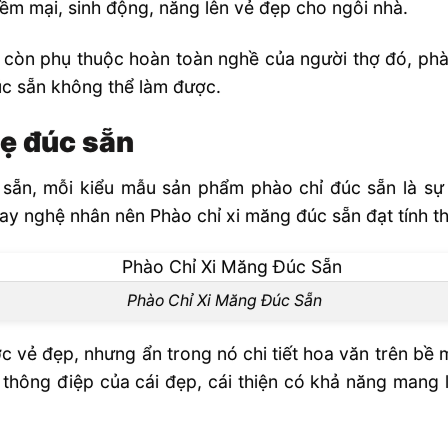
ềm mại, sinh động, năng lên vẻ đẹp cho ngôi nhà.
 còn phụ thuộc hoàn toàn nghề của người thợ đó, phà
đúc sẵn không thể làm được.
hẹ đúc sẵn
ẵn, mỗi kiểu mẫu sản phẩm phào chỉ đúc sẵn là sự kế
tay nghệ nhân nên Phào chỉ xi măng đúc sẵn đạt tính t
Phào Chỉ Xi Măng Đúc Sẵn
ợc vẻ đẹp, nhưng ẩn trong nó chi tiết hoa văn trên bề m
 thông điệp của cái đẹp, cái thiện có khả năng mang l