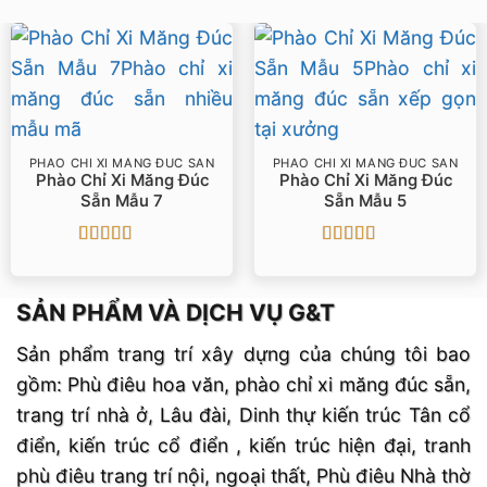
PHÀO CHỈ XI MĂNG ĐÚC SẴN
PHÀO CHỈ XI MĂNG ĐÚC SẴN
Phào Chỉ Xi Măng Đúc
Phào Chỉ Xi Măng Đúc
Sẵn Mẫu 7
Sẵn Mẫu 5
Được xếp
Được xếp
hạng
5
5 sao
hạng
5
5 sao
SẢN PHẨM VÀ DỊCH VỤ G&T
Sản phẩm trang trí xây dựng của chúng tôi bao
gồm: Phù điêu hoa văn, phào chỉ xi măng đúc sẵn,
trang trí nhà ở, Lâu đài, Dinh thự kiến trúc Tân cổ
điển, kiến trúc cổ điển , kiến trúc hiện đại, tranh
phù điêu trang trí nội, ngoại thất, Phù điêu Nhà thờ