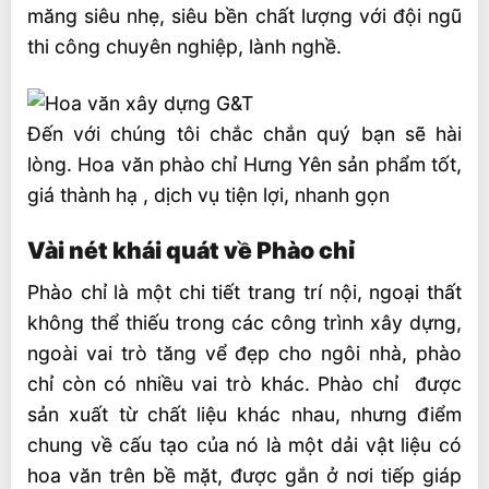
3. Phào chỉ góc
măng siêu nhẹ, siêu bền chất lượng với đội ngũ
thi công chuyên nghiệp, lành nghề.
4. Phào chỉ lưng tường
5. Phào chân tường
Ưu điểm phào chỉ xi măng siêu bền, siêu
Đến với chúng tôi chắc chắn quý bạn sẽ hài
nhẹ
lòng. Hoa văn phào chỉ Hưng Yên sản phẩm tốt,
giá thành hạ , dịch vụ tiện lợi, nhanh gọn
Sản phẩm của Công ty Hoa văn Phào chỉ
Hưng Yên
Vài nét khái quát về Phào chỉ
Phào chỉ là một chi tiết trang trí nội, ngoại thất
không thể thiếu trong các công trình xây dựng,
ngoài vai trò tăng vể đẹp cho ngôi nhà, phào
chỉ còn có nhiều vai trò khác. Phào chỉ được
sản xuất từ chất liệu khác nhau, nhưng điểm
chung về cấu tạo của nó là một dải vật liệu có
hoa văn trên bề mặt, được gắn ở nơi tiếp giáp