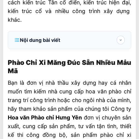
cách kiến trúc Tân cổ điển, kiến trúc hiện đại,
kiến trúc cổ và nhiều công trình xây dựng
khác.
Nội dung bài viết
Phào Chỉ Xi Măng Đúc Sẵn Nhiều Mẫu Mã
Phào Chỉ Xi Măng Đúc Sẵn Nhiều Mẫu
Vài nét khái quát về Phào chỉ
Mã
Phào chỉ xi măng siêu nhẹ, siêu bền là gì?
Bạn là đơn vị nhà thầu xây dựng hay cá nhân
Phào chỉ xi măng đắp trực tiếp
muốn tìm kiếm nhà cung cấp hoa văn phào chỉ
Phào chỉ xi măng siêu nhẹ đúc sẵn
trang trí công trình hoặc cho ngôi nhà của mình,
hãy tham khảo sản phẩm của chúng tôi Công ty
Có mấy loại phào chỉ xi măng ?
Hoa văn Phào chỉ Hưng Yên
đơn vị chuyên sản
1. Phào xi măng trần nhà
xuất, cung cấp sản phẩm, tư vấn tận tình, thiết
2. Phào xi măng cổ trần
kế thi công đồng bộ, sản phẩm phào chỉ xi