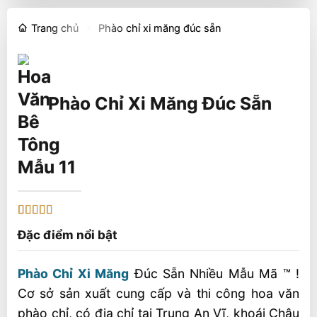
Trang chủ
Phào chỉ xi măng đúc sẵn
Phào Chỉ Xi Măng Đúc Sẵn
Mẫu 11
5
1
trên 5 dựa
Đặc điểm nổi bật
trên
đánh
giá
Phào Chỉ Xi Măng
Đúc Sẵn Nhiều Mẫu Mã ™ !
Cơ sở sản xuất cung cấp và thi công hoa văn
phào chỉ, có địa chỉ tại Trung An Vĩ, khoái Châu