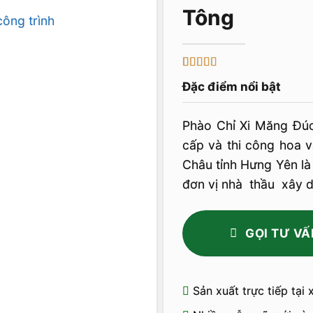
5
1
trên 5 dựa
Đặc điểm nổi bật
trên
đánh
giá
Phào Chỉ Xi Măng Đú
cấp và thi công hoa v
Châu tỉnh Hưng Yên là
đơn vị nhà thầu xây d
GỌI TƯ VẤ
Sản xuất trực tiếp tại