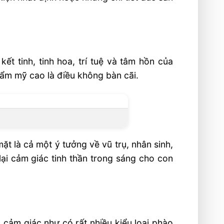
t tinh, tinh hoa, trí tuệ và tâm hồn của
hẩm mỹ cao là điều không bàn cãi.
ặt là cả một ý tưởng về vũ trụ, nhân sinh,
lại cảm giác tinh thần trong sáng cho con
 cảm giác như có rất nhiều kiểu loại phào