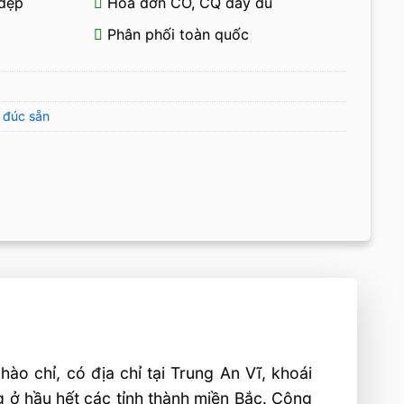
đẹp
Hóa đơn CO, CQ đầy đủ
Phân phối toàn quốc
 đúc sẵn
o chỉ, có địa chỉ tại Trung An Vĩ, khoái
 ở hầu hết các tỉnh thành miền Bắc. Công