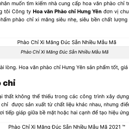
gì?
nhân muốn tìm kiếm nhà cung cấp hoa văn phào chỉ tr
g tôi Công ty
Hoa văn Phào chỉ Hưng Yên
đơn vị chu
 phẩm phào chỉ xi măng siêu nhẹ, siêu bền chất lượng
Phào Chỉ Xi Măng Đúc Sẵn Nhiều Mẫu Mã
i lòng. Hoa văn phào chỉ Hưng Yên sản phẩm tốt, giá t
o chỉ
u nhẹ
goại thất không thể thiếu trong các công trình xây dựn
 chỉ được sản xuất từ chất liệu khác nhau, nhưng đi
hỉ Hưng Yên
ơi tiếp giáp giữa bề mặt hoặc hai cạnh để tạo hiệu ứng