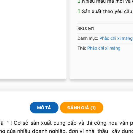
Nhiều mẫu mã mới và 
Sản xuất theo yêu cầu
SKU:
M1
Danh mục:
Phào chỉ xi măng
Thẻ:
Phào chỉ xi măng
MÔ TẢ
ĐÁNH GIÁ (1)
™ ! Cơ sở sản xuất cung cấp và thi công hoa văn phà
òng của nhiều doanh nghiệp, đơn vị nhà thầu xây dựng