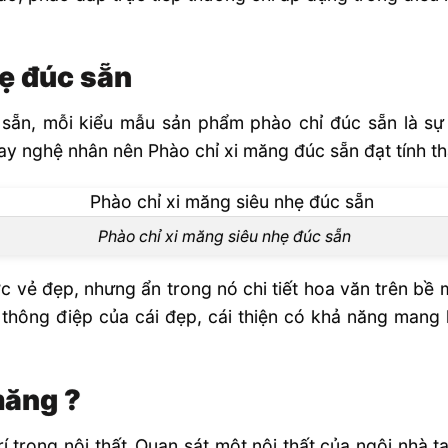
hẹ đúc sẵn
ẵn, mỗi kiểu mẫu sản phẩm phào chỉ đúc sẵn là sự kế
tay nghệ nhân nên Phào chỉ xi măng đúc sẵn đạt tính t
Phào chỉ xi măng siêu nhẹ đúc sẵn
ợc vẻ đẹp, nhưng ẩn trong nó chi tiết hoa văn trên bề m
thông điệp của cái đẹp, cái thiện có khả năng mang 
măng ?
í trong nội thất
.
Quan sát một nội thất của ngôi nhà ta