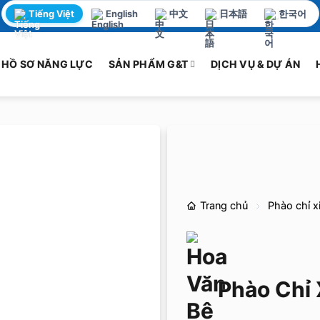
Tiếng Việt
English
中文
日本語
한국어
HỒ SƠ NĂNG LỰC
SẢN PHẨM G&T
DỊCH VỤ & DỰ ÁN
Trang chủ
Phào chỉ x
Phào Chỉ 