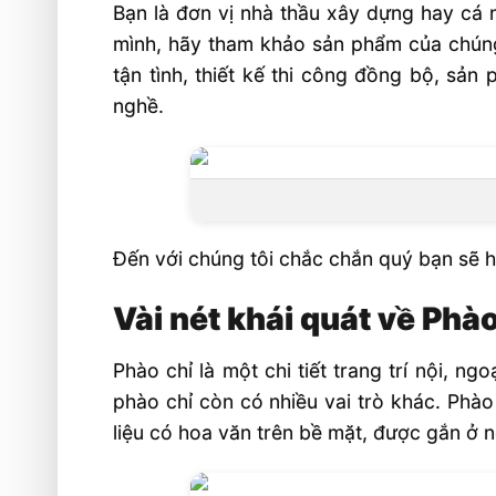
Phào chỉ xi măng siêu nhẹ, siêu bền là 
Bạn là đơn vị nhà thầu xây dựng hay cá 
Phào chỉ xi măng đắp trực tiếp
mình, hãy tham khảo sản phẩm của chún
tận tình, thiết kế thi công đồng bộ, sản
Phào chỉ xi măng siêu nhẹ đúc sẵn
nghề.
Có mấy loại phào chỉ xi măng ?
1. Phào xi măng trần nhà
2. Phào xi măng cổ trần
3. Phào chỉ góc
Đến với chúng tôi chắc chắn quý bạn sẽ hà
4. Phào chỉ lưng tường
Vài nét khái quát về Phà
5. Phào chân tường
Ưu điểm phào chỉ xi măng siêu bền, siê
Phào chỉ là một chi tiết trang trí nội, n
phào chỉ còn có nhiều vai trò khác. Phào
Sản phẩm của Công ty Hoa văn Phào c
liệu có hoa văn trên bề mặt, được gắn ở n