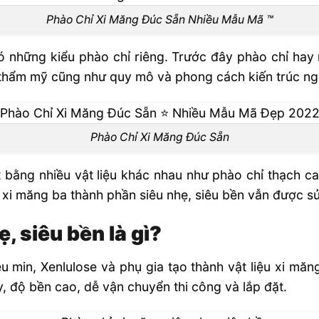
Phào Chỉ Xi Măng Đúc Sẵn Nhiều Mẫu Mã ™
i có những kiểu phào chỉ riêng. Trước đây phào chỉ hay
thẩm mỹ cũng như quy mô và phong cách kiến trúc ng
Phào Chỉ Xi Măng Đúc Sẵn
bằng nhiều vật liệu khác nhau như phào chỉ thạch ca
 xi măng ba thành phần siêu nhẹ, siêu bền vẫn được s
, siêu bền là gì?
u min, Xenlulose và phụ gia tạo thành vật liệu xi măn
, độ bền cao, dễ vận chuyển thi công và lắp đặt.