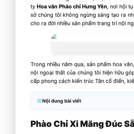
ty
Hoa văn Phào chỉ Hưng Yên
, nơi hội 
sở chúng tôi không ngừng sáng tạo ra nhữ
cho ra đời nhiều sản phẩm trang trí nội ng
Trong nhiều năm qua, sản phẩm hoa văn, p
nội ngoại thất của chúng tôi hiện hữu gó
cấp phong cách kiến trúc Tân cổ điển, kiế
Nội dung bài viết
Phào Chỉ Xi Măng Đúc Sẵn Nhiều Mẫu 
Phào Chỉ Xi Măng Đúc S
Vài nét khái quát về Phào chỉ