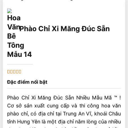
Phào Chỉ Xi Măng Đúc Sẵn
Mẫu 14
5
1
trên 5 dựa
Đặc điểm nổi bật
trên
đánh
giá
Phào Chỉ Xi Măng Đúc Sẵn Nhiều Mẫu Mã ™ !
Cơ sở sản xuất cung cấp và thi công hoa văn
phào chỉ, có địa chỉ tại Trung An Vĩ, khoái Châu
tỉnh Hưng Yên là một địa chỉ nằm lòng của nhiều