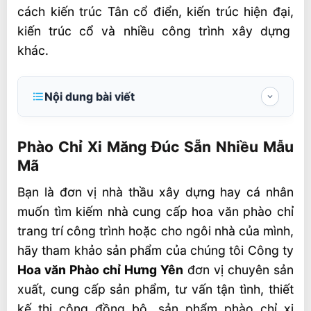
cách kiến trúc Tân cổ điển, kiến trúc hiện đại,
kiến trúc cổ và nhiều công trình xây dựng
khác.
Nội dung bài viết
Phào Chỉ Xi Măng Đúc Sẵn Nhiều Mẫu Mã
Phào Chỉ Xi Măng Đúc Sẵn Nhiều Mẫu
Vài nét khái quát về Phào chỉ
Mã
Phào chỉ xi măng siêu nhẹ, siêu bền là gì?
Bạn là đơn vị nhà thầu xây dựng hay cá nhân
Phào chỉ xi măng đắp trực tiếp
muốn tìm kiếm nhà cung cấp hoa văn phào chỉ
Phào chỉ xi măng siêu nhẹ đúc sẵn
trang trí công trình hoặc cho ngôi nhà của mình,
hãy tham khảo sản phẩm của chúng tôi Công ty
Có mấy loại phào chỉ xi măng ?
Hoa văn Phào chỉ Hưng Yên
đơn vị chuyên sản
1. Phào xi măng trần nhà
xuất, cung cấp sản phẩm, tư vấn tận tình, thiết
2. Phào xi măng cổ trần
kế thi công đồng bộ, sản phẩm phào chỉ xi