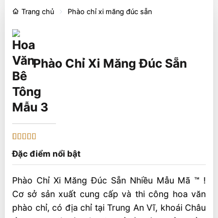
Trang chủ
Phào chỉ xi măng đúc sẵn
Phào Chỉ Xi Măng Đúc Sẵn
Mẫu 3
5
1
trên 5 dựa
Đặc điểm nổi bật
trên
đánh
giá
Phào Chỉ Xi Măng Đúc Sẵn Nhiều Mẫu Mã ™ !
Cơ sở sản xuất cung cấp và thi công hoa văn
phào chỉ, có địa chỉ tại Trung An Vĩ, khoái Châu