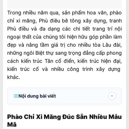
Trong nhiều năm qua, sản phẩm hoa văn, phào
chỉ xi măng, Phù điêu bê tông xây dựng, tranh
Phù điều và đa dạng các chi tiết trang trí nội
ngoại thất của chúng tôi hiện hữu góp phần làm
đẹp và nâng tầm giá trị cho nhiều tòa Lâu đài,
những ngôi Biệt thự sang trọng đẳng cấp phong
cách kiến trúc Tân cổ điển, kiến trúc hiện đại,
kiến trúc cổ và nhiều công trình xây dựng
khác.
Nội dung bài viết
Phào Chỉ Xi Măng Đúc Sẵn Nhiều Mẫu Mã
Phào Chỉ Xi Măng Đúc Sẵn Nhiều Mẫu
Vài nét khái quát về Phào chỉ
Mã
Phào chỉ xi măng siêu nhẹ, siêu bền là gì?