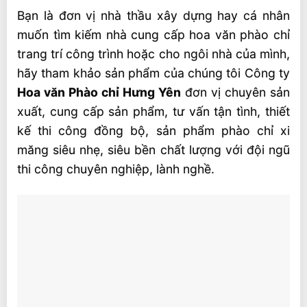
Bạn là đơn vị nhà thầu xây dựng hay cá nhân
Phào chỉ xi măng đắp trực tiếp
muốn tìm kiếm nhà cung cấp hoa văn phào chỉ
Phào chỉ xi măng siêu nhẹ đúc sẵn
trang trí công trình hoặc cho ngôi nhà của mình,
hãy tham khảo sản phẩm của chúng tôi Công ty
Có mấy loại phào chỉ xi măng ?
Hoa văn Phào chỉ Hưng Yên
đơn vị chuyên sản
1. Phào xi măng trần nhà
xuất, cung cấp sản phẩm, tư vấn tận tình, thiết
2. Phào xi măng cổ trần
kế thi công đồng bộ, sản phẩm phào chỉ xi
3. Phào chỉ góc
măng siêu nhẹ, siêu bền chất lượng với đội ngũ
thi công chuyên nghiệp, lành nghề.
4. Phào chỉ lưng tường
5. Phào chân tường
Ưu điểm phào chỉ xi măng siêu bền, siêu
nhẹ
Sản phẩm của Công ty Hoa văn Phào chỉ
Hưng Yên