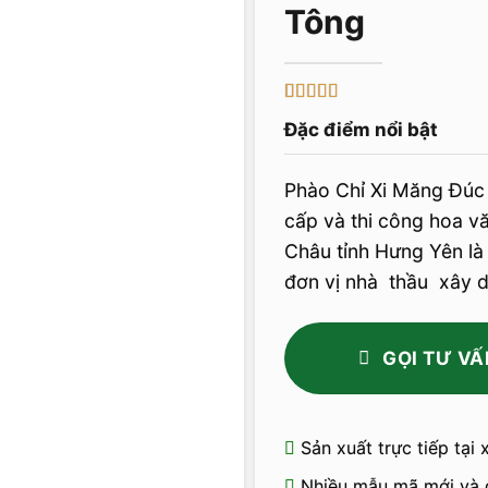
5
1
trên 5 dựa
Đặc điểm nổi bật
trên
đánh
giá
Phào Chỉ Xi Măng Đúc
cấp và thi công hoa vă
Châu tỉnh Hưng Yên là
đơn vị nhà thầu xây d
GỌI TƯ VẤ
Sản xuất trực tiếp tại
Nhiều mẫu mã mới và 