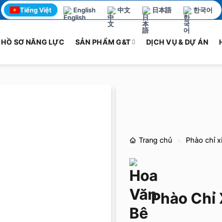
Tiếng Việt
English
中文
日本語
한국어
HỒ SƠ NĂNG LỰC
SẢN PHẨM G&T
DỊCH VỤ & DỰ ÁN
Trang chủ
Phào chỉ x
Phào Chỉ 