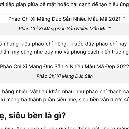
ơi tiếp giáp giữa bề mặt hoặc hai cạnh để tạo hiệu ứng
Phào Chỉ Xi Măng Đúc Sẵn Nhiều Mẫu Mã ™
i có những kiểu phào chỉ riêng. Trước đây phào chỉ hay
thẩm mỹ cũng như quy mô và phong cách kiến trúc ng
Phào Chỉ Xi Măng Đúc Sẵn
bằng nhiều vật liệu khác nhau như phào chỉ thạch ca
 xi măng ba thành phần siêu nhẹ, siêu bền vẫn được s
, siêu bền là gì?
u min, Xenlulose và phụ gia tạo thành vật liệu xi măn