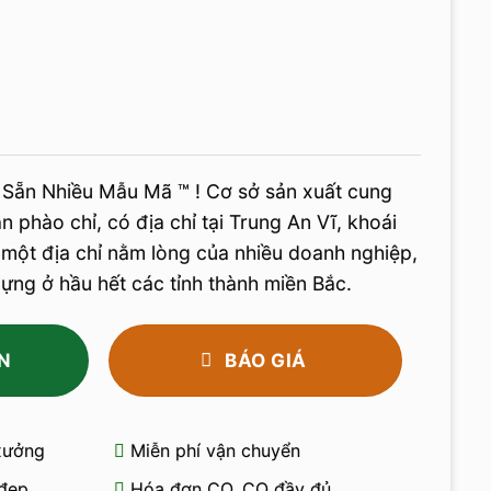
 Sẵn Nhiều Mẫu Mã ™ ! Cơ sở sản xuất cung
n phào chỉ, có địa chỉ tại Trung An Vĩ, khoái
 một địa chỉ nằm lòng của nhiều doanh nghiệp,
ựng ở hầu hết các tỉnh thành miền Bắc.
N
BÁO GIÁ
 xưởng
Miễn phí vận chuyển
đẹp
Hóa đơn CO, CQ đầy đủ