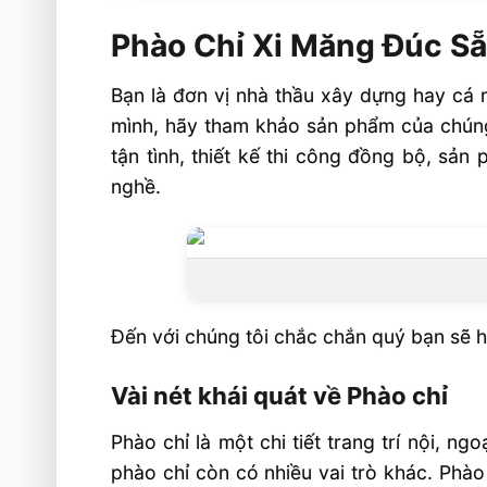
Phào Chỉ Xi Măng Đúc Sẵn Nhiều Mẫu 
Phào Chỉ Xi Măng Đúc S
Vài nét khái quát về Phào chỉ
Phào chỉ xi măng siêu nhẹ, siêu bền là g
Bạn là đơn vị nhà thầu xây dựng hay cá 
Phào chỉ xi măng đắp trực tiếp
mình, hãy tham khảo sản phẩm của chún
tận tình, thiết kế thi công đồng bộ, sản
Phào chỉ xi măng siêu nhẹ đúc sẵn
nghề.
Có mấy loại phào chỉ xi măng ?
1. Phào xi măng trần nhà
2. Phào xi măng cổ trần
3. Phào chỉ góc
Đến với chúng tôi chắc chắn quý bạn sẽ hà
4. Phào chỉ lưng tường
Vài nét khái quát về Phào chỉ
5. Phào chân tường
Ưu điểm phào chỉ xi măng siêu bền, siê
Phào chỉ là một chi tiết trang trí nội, n
phào chỉ còn có nhiều vai trò khác. Phào
Sản phẩm của Công ty Hoa văn Phào c