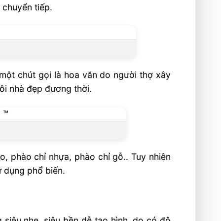
 chuyển tiếp.
 một chút gọi là hoa văn do người thợ xây
ôi nhà đẹp đương thời.
o, phào chỉ nhựa, phào chỉ gỗ.. Tuy nhiên
ử dụng phổ biến.
g siêu nhẹ, siêu bền dễ tạo hình, do có độ